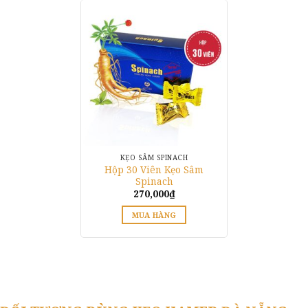
KẸO SÂM SPINACH
Hộp 30 Viên Kẹo Sâm
Spinach
270,000
₫
MUA HÀNG
Sản
phẩm
này
có
nhiều
biến