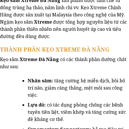
Kẹo sâm Xtreme Đà Nẵng
sản phẩm được tinh chế từ
có
đông trùng hạ thảo, nấm linh chi vv. Kẹo Xtreme Chính
thể
Hãng được sản xuất tại Malaysia theo công nghệ của Mỹ.
được
Ngậm kẹo sâm
Xtreme
được tổng hợp nguyên liệu từ các
chọn
trên
thành phần thiên nhiên nên người huyết áp cao và tiểu
trang
đường đều dùng được.
sản
phẩm
THÀNH PHẦN KẸO XTREME ĐÀ NẴNG
Kẹo sâm
Xtreme Đà Nẵng
có các thành phần dưỡng chất
như sau:
Nhân sâm:
tăng cường hệ miễn dịch, bồi bổ
trí não, giảm căng thẳng, mệt mỏi sau công
việc.
Lựu đỏ:
có tác dụng phòng chống các bệnh
tuyến tiền liệt, viêm khớp và tăng cường sức
đề kháng cơ thể.