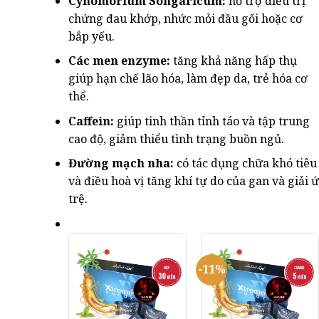
Cynomorium Songaricum:
hỗ trợ điều trị
chứng đau khớp, nhức mỏi đầu gối hoặc cơ
bắp yếu.
Các men enzyme:
tăng khả năng hấp thụ
giúp hạn chế lão hóa, làm đẹp da, trẻ hóa cơ
thể.
Caffein:
giúp tinh thần tỉnh táo và tập trung
cao độ, giảm thiểu tình trạng buồn ngủ.
Đường mạch nha:
có tác dụng chữa khó tiêu
và điều hoà vị tăng khí tự do của gan và giải ứ
trệ.
-11%