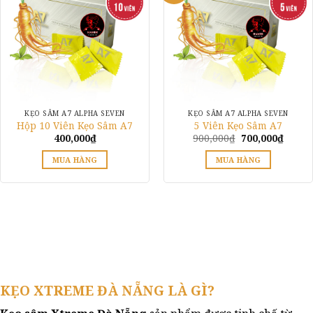
biến
thể.
Các
tùy
chọn
có
thể
được
KẸO SÂM A7 ALPHA SEVEN
KẸO SÂM A7 ALPHA SEVEN
chọn
Hộp 10 Viên Kẹo Sâm A7
5 Viên Kẹo Sâm A7
trên
Giá
Giá
400,000
₫
900,000
₫
700,000
₫
gốc
hiện
trang
là:
tại
MUA HÀNG
MUA HÀNG
900,000₫.
là:
sản
700,00
Sản
phẩm
phẩm
này
có
nhiều
biến
thể.
Các
KẸO XTREME ĐÀ NẴNG LÀ GÌ?
tùy
chọn