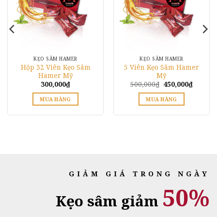
KẸO SÂM HAMER
KẸO SÂM HAMER
Hộp 32 Viên Kẹo Sâm
5 Viên Kẹo Sâm Hamer
Hamer Mỹ
Mỹ
Giá
Giá
300,000
₫
500,000
₫
450,000
₫
gốc
hiện
là:
tại
MUA HÀNG
MUA HÀNG
500,000₫.
là:
450,000
Sản
phẩm
này
có
nhiều
biến
thể.
GIẢM GIÁ TRONG NGÀY
Các
50%
tùy
Kẹo sâm giảm
chọn
có