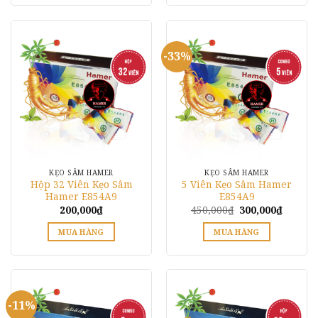
phẩm
phẩm
này
có
-33%
nhiều
biến
thể.
Các
tùy
chọn
có
thể
KẸO SÂM HAMER
KẸO SÂM HAMER
được
Hộp 32 Viên Kẹo Sâm
5 Viên Kẹo Sâm Hamer
chọn
Hamer E854A9
E854A9
trên
Giá
Giá
200,000
₫
450,000
₫
300,000
₫
gốc
hiện
trang
là:
tại
MUA HÀNG
MUA HÀNG
450,000₫.
là:
sản
300,000
Sản
phẩm
phẩm
này
có
-11%
nhiều