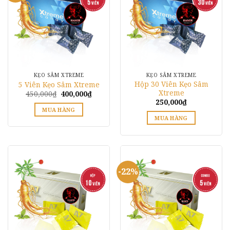
biến
thể.
Các
tùy
chọn
có
thể
KẸO SÂM XTREME
KẸO SÂM XTREME
được
Hộp 30 Viên Kẹo Sâm
5 Viên Kẹo Sâm Xtreme
chọn
Xtreme
Giá
Giá
450,000
₫
400,000
₫
gốc
hiện
trên
250,000
₫
là:
tại
MUA HÀNG
trang
450,000₫.
là:
MUA HÀNG
400,000₫.
sản
Sản
phẩm
phẩm
này
có
-22%
nhiều
biến
thể.
Các
tùy
chọn