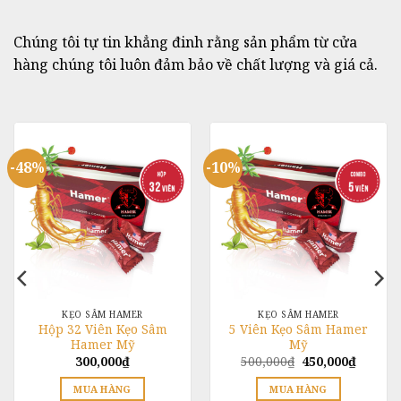
thể
được
Chúng tôi tự tin khẳng đinh rằng sản phẩm từ cửa
chọn
hàng chúng tôi luôn đảm bảo về chất lượng và giá cả.
trên
trang
sản
phẩm
-48%
-10%
KẸO SÂM HAMER
KẸO SÂM HAMER
Hộp 32 Viên Kẹo Sâm
5 Viên Kẹo Sâm Hamer
Hamer Mỹ
Mỹ
Giá
Giá
300,000
₫
500,000
₫
450,000
₫
gốc
hiện
là:
tại
MUA HÀNG
MUA HÀNG
500,000₫.
là: