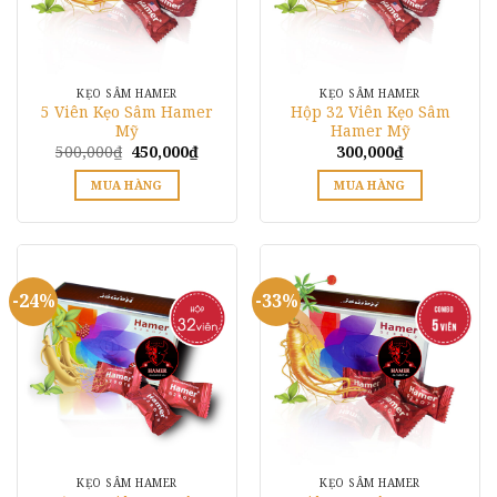
KẸO SÂM HAMER
KẸO SÂM HAMER
5 Viên Kẹo Sâm Hamer
Hộp 32 Viên Kẹo Sâm
Mỹ
Hamer Mỹ
Giá
Giá
500,000
₫
450,000
₫
300,000
₫
gốc
hiện
là:
tại
MUA HÀNG
MUA HÀNG
500,000₫.
là:
450,000₫.
Sản
phẩm
này
có
-24%
-33%
nhiều
biến
thể.
Các
tùy
chọn
có
thể
KẸO SÂM HAMER
KẸO SÂM HAMER
được