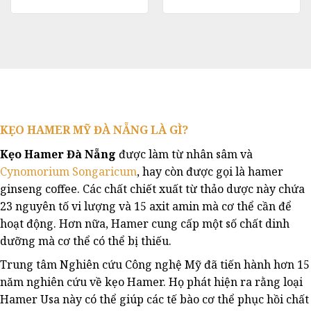
450,000
Sản
phẩm
này
có
nhiều
biến
thể.
Các
tùy
KẸO HAMER MỸ ĐÀ NẴNG LÀ GÌ?
chọn
có
Kẹo Hamer Đà Nẵng
được làm từ nhân sâm và
thể
Cynomorium Songaricum
, hay còn được gọi là hamer
được
ginseng coffee. Các chất chiết xuất từ ​​thảo dược này chứa
chọn
23 nguyên tố vi lượng và 15 axit amin mà cơ thể cần để
trên
hoạt động. Hơn nữa, Hamer cung cấp một số chất dinh
trang
dưỡng mà cơ thể có thể bị thiếu.
sản
phẩm
Trung tâm Nghiên cứu Công nghệ Mỹ đã tiến hành hơn 15
năm nghiên cứu về kẹo Hamer. Họ phát hiện ra rằng loại
Hamer Usa này có thể giúp các tế bào cơ thể phục hồi chất