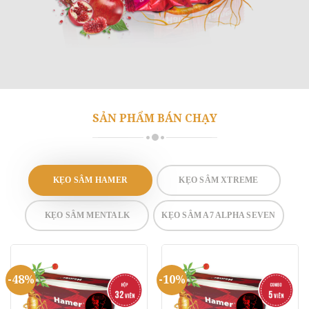
SẢN PHẨM BÁN CHẠY
KẸO SÂM HAMER
KẸO SÂM XTREME
KẸO SÂM MENTALK
KẸO SÂM A7 ALPHA SEVEN
-48%
-10%