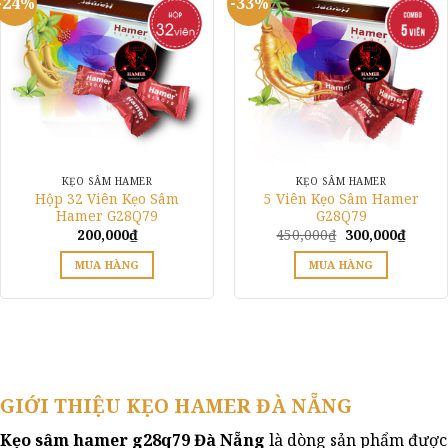
-24%
-33%
nhiều
biến
thể.
Các
tùy
chọn
có
thể
được
KẸO SÂM HAMER
KẸO SÂM HAMER
chọn
Hộp 32 Viên Kẹo Sâm
5 Viên Kẹo Sâm Hamer
trên
Hamer G28Q79
G28Q79
Giá
Giá
200,000
₫
450,000
₫
300,000
₫
trang
gốc
hiện
sản
là:
tại
MUA HÀNG
MUA HÀNG
450,000₫.
là:
phẩm
300,00
Sản
phẩm
này
có
nhiều
biến
GIỚI THIỆU KẸO HAMER ĐÀ NẴNG
thể.
Các
Kẹo sâm hamer g28q79 Đà Nẵng
là dòng sản phẩm được