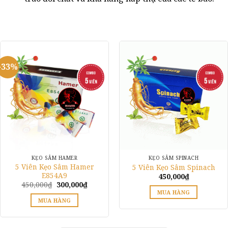
-33%
KẸO SÂM HAMER
KẸO SÂM SPINACH
5 Viên Kẹo Sâm Hamer
5 Viên Kẹo Sâm Spinach
E854A9
450,000
₫
Giá
Giá
450,000
₫
300,000
₫
gốc
hiện
MUA HÀNG
là:
tại
MUA HÀNG
450,000₫.
là:
300,000₫.