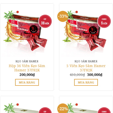
-33%
KẸO SÂM HAMER
KẸO SÂM HAMER
Hộp 36 Viên Kẹo Sâm
5 Viên Kẹo Sâm Hamer
Hamer 37F82K
37F82K
Giá
Giá
200,000
₫
450,000
₫
300,000
₫
gốc
hiện
là:
tại
MUA HÀNG
MUA HÀNG
450,000₫.
là:
300,00
Sản
phẩm
này
có
-22%
nhiều