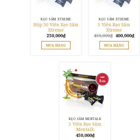
KẸO SÂM XTREME
KẸO SÂM XTREME
Hộp 30 Viên Kẹo Sâm
5 Viên Kẹo Sâm
Xtreme
Xtreme
Giá
Gi
250,000
₫
450,000
₫
400,000
₫
gốc
hi
là:
tại
MUA HÀNG
MUA HÀNG
450,000₫.
là:
40
Sản
phẩm
này
có
nhiều
biến
thể.
Các
tùy
chọn
có
KẸO SÂM MENTALK
5 Viên Kẹo Sâm
thể
Mentalk
được
450,000
₫
chọn