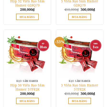
Hộp 32 Viên Kẹo Sâm
5 Viên Kẹo Sâm Hamer
chọn
Hamer G28Q79
G28Q79
trên
Giá
Giá
200,000
₫
450,000
₫
300,000
₫
gốc
hiện
trang
là:
tại
MUA HÀNG
MUA HÀNG
450,000₫.
là:
sản
300,000
Sản
phẩm
phẩm
này
có
-33%
nhiều
biến
thể.
Các
tùy
chọn
có
thể
KẸO SÂM HAMER
KẸO SÂM HAMER
được
Hộp 36 Viên Kẹo Sâm
5 Viên Kẹo Sâm Hamer
chọn
Hamer 37F82K
37F82K
trên
Giá
Giá
200,000
₫
450,000
₫
300,000
₫
gốc
hiện
trang
là:
tại
MUA HÀNG
MUA HÀNG
450,000₫.
là:
sản
300,000
Sản