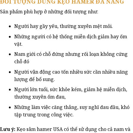
ĐỐI TƯỢNG DÙNG KẸO HAMER ĐÀ NẴNG
thể.
Các
Sản phẩm phù hợp ở những đối tượng như:
tùy
chọn
Người hay gầy yếu, thường xuyên mệt mỏi.
có
thể
Những người có hệ thống miễn dịch giảm hay ốm
được
vặt.
chọn
Nam giới có chỗ đứng nhưng rối loạn không cứng
trên
trang
chỗ đó
sản
Người vận động cao tốn nhiều sức cần nhiều năng
phẩm
lượng để bổ sung.
Người lớn tuổi, sức khỏe kém, giảm hệ miễn dịch,
thường xuyên ốm đau,
Những làm việc căng thẳng, suy nghĩ đau đầu, khó
tập trung trong công việc.
Lưu ý:
Kẹo sâm hamer USA có thể sử dụng cho cả nam và