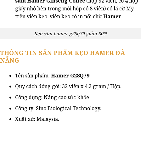
sâm
Hamer
Ginseng Coffee
(hộp 32 viên, có 4 hộp
giấy nhỏ bên trong mỗi hộp có 8 viên) có lá cờ Mỹ
trên viên kẹo, viên kẹo có in nổi chữ
Hamer
Kẹo sâm hamer g28q79 giảm 30%
THÔNG TIN SẢN PHẨM KẸO HAMER ĐÀ
NẴNG
Tên sản phẩm:
Hamer G28Q79
.
Quy cách đóng gói: 32 viên x 4.3 gram / Hộp.
Công dụng: Nâng cao sức khỏe
Công ty: Sino Biological Technology.
Xuất xứ: Malaysia.