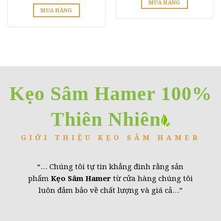
MUA HÀNG
trang
MUA HÀNG
sản
Sản
phẩm
phẩm
này
có
nhiều
biến
thể.
Kẹo Sâm Hamer 100%
Các
tùy
Thiên Nhiên
chọn
có
thể
GIỚI THIỆU KẸO SÂM HAMER
được
chọn
“… Chúng tôi tự tin khẳng đinh rằng sản
trên
trang
phẩm
Kẹo Sâm Hamer
từ cửa hàng chúng tôi
sản
luôn đảm bảo về chất lượng và giá cả…”
phẩm