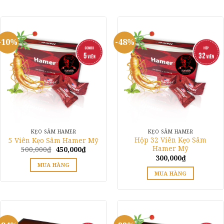
-10%
-48%
KẸO SÂM HAMER
KẸO SÂM HAMER
Hộp 32 Viên Kẹo Sâm
5 Viên Kẹo Sâm Hamer Mỹ
Hamer Mỹ
Giá
Giá
500,000
₫
450,000
₫
gốc
hiện
300,000
₫
là:
tại
MUA HÀNG
500,000₫.
là:
MUA HÀNG
450,000₫.
Sản
phẩm
này
có