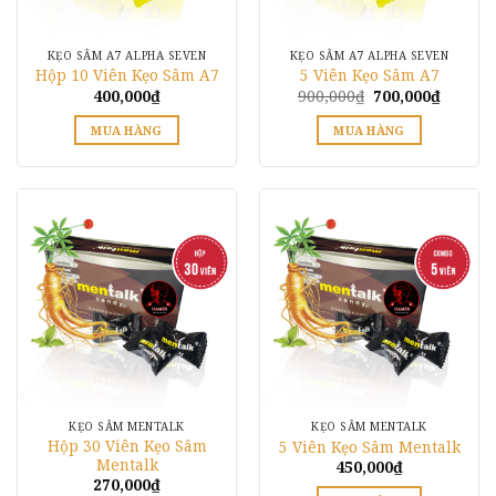
có
thể
KẸO SÂM A7 ALPHA SEVEN
KẸO SÂM A7 ALPHA SEVEN
được
Hộp 10 Viên Kẹo Sâm A7
5 Viên Kẹo Sâm A7
chọn
Giá
Giá
400,000
₫
900,000
₫
700,000
₫
gốc
hiện
trên
là:
tại
MUA HÀNG
MUA HÀNG
trang
900,000₫.
là:
700,000
Sản
sản
phẩm
phẩm
này
có
nhiều
biến
thể.
Các
tùy
chọn
có
thể
KẸO SÂM MENTALK
KẸO SÂM MENTALK
được
Hộp 30 Viên Kẹo Sâm
5 Viên Kẹo Sâm Mentalk
chọn
Mentalk
450,000
₫
trên
270,000
₫