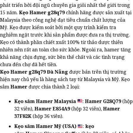
tùy
phát triển bởi đội ngũ chuyên gia giỏi nhất thế giới trong
chọn
15 năm.
Kẹo Hamer g28q79
chính hãng được sản xuất tại
có
Malaysia theo công nghệ đạt tiêu chuẩn chất lượng của
thể
Mỹ. Kẹo được kiểm soát bởi một quy trình kiểm tra
được
chọn
nghiêm ngặt trước khi sản phẩm được đưa ra thị trường.
trên
Kẹo có thành phần chiết xuất 100% từ thảo dược thiên
trang
nhiên nên rất an toàn cho sức khỏe. Ngoài ra, hamer tăng
sản
khả năng chịu đựng, sức bền thể chất và các tình trạng
phẩm
chưa đến chợ đã hết tiền.
Kẹo Hamer g28q79 Đà Nẵng
được bán trên thị trường
hiện nay chủ yếu là hàng sách tay từ Malaysia và Mỹ. Kẹo
sâm
Hamer
được chia thành 2 loại:
Kẹo sâm Hamer Malaysia
:
Hamer G28Q79
(hộp
32 viên),
Hamer E854A9
(hộp 32 viên),
Hamer
37F82K
(hộp 36 viên).
Kẹo sâm Hamer Mỹ (USA)
:
kẹo