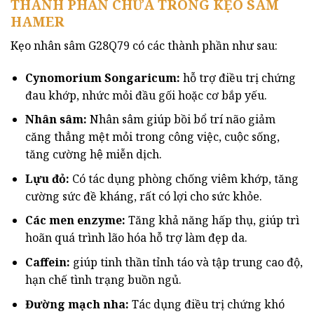
THÀNH PHẦN CHỨA TRONG KẸO SÂM
HAMER
Kẹo nhân sâm G28Q79 có các thành phần như sau:
Cynomorium Songaricum:
hỗ trợ điều trị chứng
đau khớp, nhức mỏi đầu gối hoặc cơ bắp yếu.
Nhân sâm:
Nhân sâm giúp bồi bổ trí não giảm
căng thẳng mệt mỏi trong công việc, cuộc sống,
tăng cường hệ miễn dịch.
Lựu đỏ:
Có tác dụng phòng chống viêm khớp, tăng
cường sức đề kháng, rất có lợi cho sức khỏe.
Các men enzyme:
Tăng khả năng hấp thụ, giúp trì
hoãn quá trình lão hóa hỗ trợ làm đẹp da.
Caffein:
giúp tinh thần tỉnh táo và tập trung cao độ,
hạn chế tình trạng buồn ngủ.
Đường mạch nha:
Tác dụng điều trị chứng khó