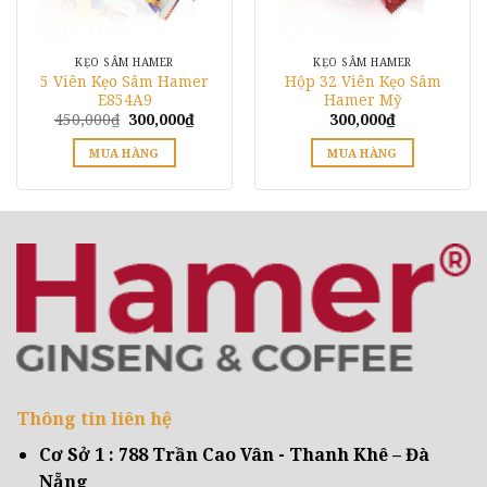
KẸO SÂM HAMER
KẸO SÂM HAMER
5 Viên Kẹo Sâm Hamer
Hộp 32 Viên Kẹo Sâm
E854A9
Hamer Mỹ
Giá
Giá
450,000
₫
300,000
₫
300,000
₫
gốc
hiện
là:
tại
MUA HÀNG
MUA HÀNG
450,000₫.
là:
00₫.
300,000₫.
Sản
phẩm
này
có
nhiều
biến
thể.
Các
tùy
chọn
có
Thông tin liên hệ
thể
được
Cơ Sở 1 : 788 Trần Cao Vân - Thanh Khê – Đà
chọn
Nẵng