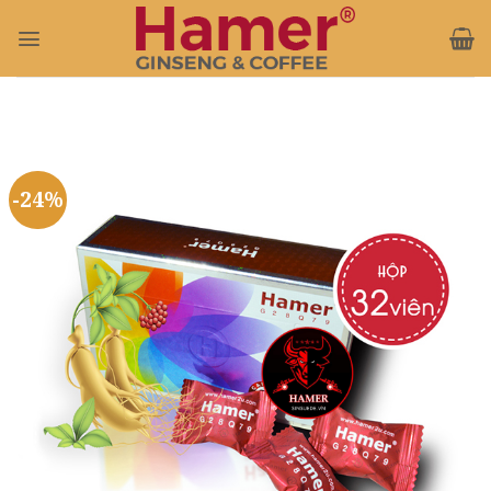
Bỏ
qua
nội
dung
-24%