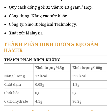
Quy cách đóng gói: 32 viên x 4.3 gram / Hộp.
Công dụng: Nâng cao sức khỏe
Công ty: Sino Biological Technology.
Xuất xứ: Malaysia.
THÀNH PHẦN DINH DƯỠNG KẸO SÂM
HAMER
THÀNH PHẦN DINH DƯỠNG
Khối lượng/4.3g
Khối lượng/100g
Năng lượng
17 kcal
392 kcal
Chất đạm
0,08g
1,8g
Chất béo
0g
0g
Carbohydrate
4,1g
96,2g