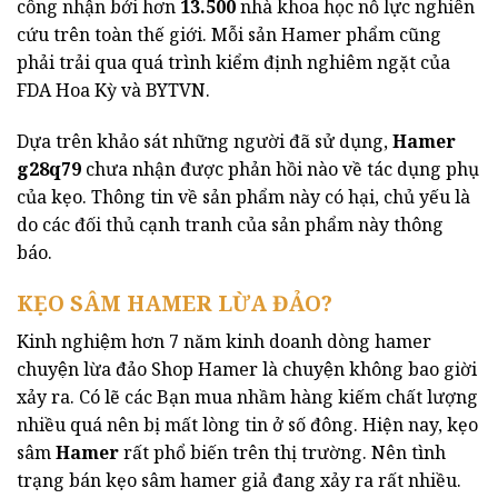
công nhận bởi hơn
13.500
nhà khoa học nỗ lực nghiên
cứu trên toàn thế giới. Mỗi sản Hamer phẩm cũng
phải trải qua quá trình kiểm định nghiêm ngặt của
FDA Hoa Kỳ và BYTVN.
Dựa trên khảo sát những người đã sử dụng,
Hamer
g28q79
chưa nhận được phản hồi nào về tác dụng phụ
của kẹo. Thông tin về sản phẩm này có hại, chủ yếu là
do các đối thủ cạnh tranh của sản phẩm này thông
báo.
KẸO SÂM HAMER LỪA ĐẢO?
Kinh nghiệm hơn 7 năm kinh doanh dòng hamer
chuyện lừa đảo Shop Hamer là chuyện không bao giời
xảy ra. Có lẽ các Bạn mua nhầm hàng kiếm chất lượng
nhiều quá nên bị mất lòng tin ở số đông. Hiện nay, kẹo
sâm
Hamer
rất phổ biến trên thị trường. Nên tình
trạng bán kẹo sâm hamer giả đang xảy ra rất nhiều.