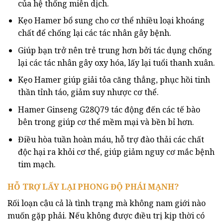
của hệ thống miễn dịch.
Kẹo Hamer bổ sung cho cơ thể nhiều loại khoáng
chất để chống lại các tác nhân gây bệnh.
Giúp bạn trở nên trẻ trung hơn bởi tác dụng chống
lại các tác nhân gây oxy hóa, lấy lại tuổi thanh xuân.
Kẹo Hamer giúp giải tỏa căng thẳng, phục hồi tinh
thần tỉnh táo, giảm suy nhược cơ thể.
Hamer Ginseng G28Q79 tác động đến các tế bào
bên trong giúp cơ thể mềm mại và bền bỉ hơn.
Điều hòa tuần hoàn máu, hỗ trợ đào thải các chất
độc hại ra khỏi cơ thể, giúp giảm nguy cơ mắc bệnh
tim mạch.
HỖ TRỢ LẤY LẠI PHONG ĐỘ PHÁI MẠNH?
Rối loạn cậu cả là tình trạng mà không nam giới nào
muốn gặp phải. Nếu không được đιều trị kịp thời có