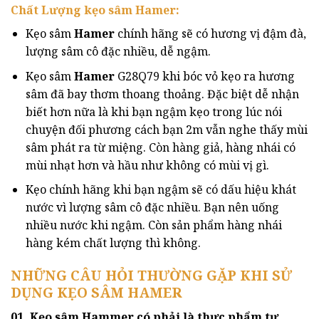
Chất Lượng kẹo sâm Hamer:
Kẹo sâm
Hamer
chính hãng sẽ có hương vị đậm đà,
lượng sâm cô đặc nhiều, dễ ngậm.
Kẹo sâm
Hamer
G28Q79 khi bóc vỏ kẹo ra hương
sâm đã bay thơm thoang thoảng. Đặc biệt dễ nhận
biết hơn nữa là khi bạn ngậm kẹo trong lúc nói
chuyện đối phương cách bạn 2m vẫn nghe thấy mùi
sâm phát ra từ miệng. Còn hàng giả, hàng nhái có
mùi nhạt hơn và hầu như không có mùi vị gì.
Kẹo chính hãng khi bạn ngậm sẽ có dấu hiệu khát
nước vì lượng sâm cô đặc nhiều. Bạn nên uống
nhiều nước khi ngậm. Còn sản phẩm hàng nhái
hàng kém chất lượng thì không.
NHỮNG CÂU HỎI THƯỜNG GẶP KHI SỬ
DỤNG KẸO SÂM HAMER
01. Kẹo sâm Hammer có phải là thực phẩm tự