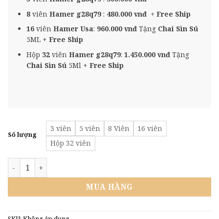
8
viên
Hamer g28q79
:
480.000 vnđ + Free Ship
16
viên
Hamer Usa
:
960.000 vnđ
Tặng
Chai Sìn Sú
5ML +
Free Ship
Hộp
32
viên
Hamer g28q79
:
1.450.000 vnđ
Tặng
Chai Sìn Sú
5Ml +
Free Ship
3 viên
5 viên
8 Viên
16 viên
Số lượng
Hộp 32 viên
Hộp 32 Viên Kẹo Sâm Hamer G28Q79 số lượng
MUA HÀNG
SKU:
Không áp dụng