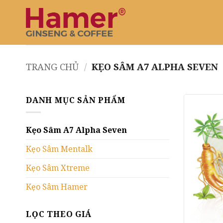
Bỏ
qua
nội
dung
TRANG CHỦ
/
KẸO SÂM A7 ALPHA SEVEN
DANH MỤC SẢN PHẨM
Kẹo Sâm A7 Alpha Seven
Kẹo Sâm Mentalk
Kẹo Sâm Xtreme
Kẹo Sâm Hamer
LỌC THEO GIÁ