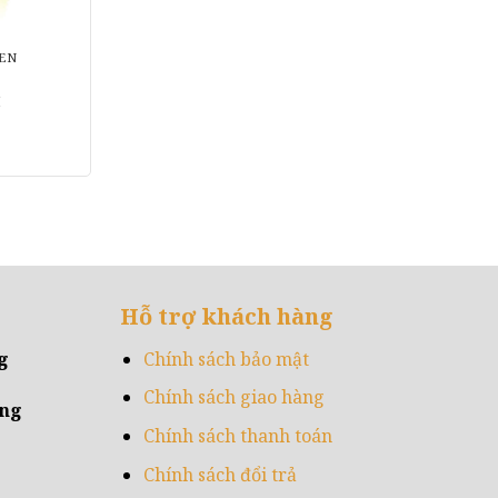
VEN
7
Giá
hiện
tại
.
là:
700,000₫.
Hỗ trợ khách hàng
g
Chính sách bảo mật
Chính sách giao hàng
ẵng
Chính sách thanh toán
Chính sách đổi trả