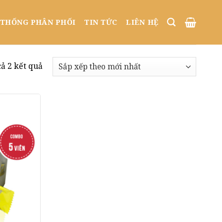
 THỐNG PHÂN PHỐI
TIN TỨC
LIÊN HỆ
Đã
cả 2 kết quả
sắp
xếp
theo
mới
nhất