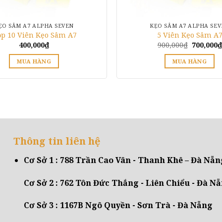
ẸO SÂM A7 ALPHA SEVEN
KẸO SÂM A7 ALPHA SE
p 10 Viên Kẹo Sâm A7
5 Viên Kẹo Sâm A
Giá
400,000
₫
900,000
₫
700,000
₫
gốc
là:
MUA HÀNG
MUA HÀNG
900,000₫
Sản
phẩm
này
có
nhiều
biến
Thông tin liên hệ
thể.
Các
Cơ Sở 1 : 788 Trần Cao Vân - Thanh Khê – Đà Nẵn
tùy
chọn
Cơ Sở 2 : 762 Tôn Đức Thắng - Liên Chiểu - Đà N
có
thể
Cơ Sở 3 : 1167B Ngô Quyền - Sơn Trà - Đà Nẵng
được
chọn