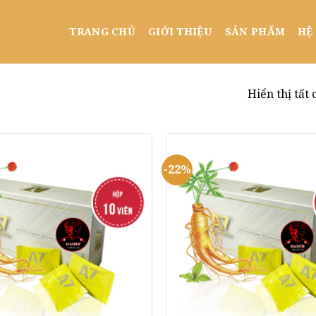
TRANG CHỦ
GIỚI THIỆU
SẢN PHẨM
HỆ
Hiển thị tất 
-22%