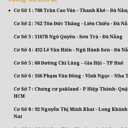
Cơ Sở 1 : 788 Trần Cao Vân - Thanh Khê – Đà Nẵn
Cơ Sở 2 : 762 Tôn Đức Thắng - Liên Chiểu - Đà N
Cơ Sở 3 : 1167B Ngô Quyền - Sơn Trà - Đà Nẵng
Cơ Sở 4 : 432 Lê Văn Hiến - Ngũ Hành Sơn - Đà N
Cơ Sở 5 : 68 Đường Chi Lăng – Gia Hội – TP Huế
Cơ Sở 6 : 166 Phạm Văn Đồng - Vĩnh Ngọc – Nha
Cơ Sở 7 : Chưng cư pakland - P Hiệp Thành- Quậ
HCM
Cơ Sở 8 : 92 Nguyễn Thị Minh Khai - Long Khánh
Nai