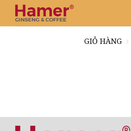
Bỏ
qua
nội
dung
GIỎ HÀNG