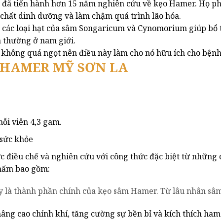
đã tiến hành hơn 15 năm nghiên cứu về kẹo Hamer. Họ ph
i chất dinh dưỡng và làm chậm quá trình lão hóa.
 các loại hạt của sâm Songaricum và Cynomorium giúp bổ th
ình thường ở nam giới.
 không quá ngọt nên điều này làm cho nó hữu ích cho bện
 HAMER MỸ SƠN LA
mỗi viên 4,3 gam.
 sức khỏe
điều chế và nghiên cứu với công thức đặc biệt từ những 
hẩm bao gồm:
y là thành phần chính của kẹo sâm Hamer. Từ lâu nhân sâ
 nâng cao chính khí, tăng cường sự bền bỉ và kích thích ha