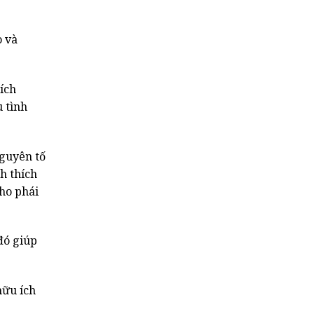
o và
ích
 tình
nguyên tố
h thích
ho phái
đó giúp
hữu ích