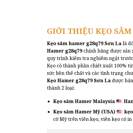
GIỚI THIỆU KẸO SÂ
Kẹo sâm hamer g28q79 Sơn La
là d
Hamer g28q79
chính hãng được sản x
quy trình kiểm tra nghiêm ngặt trước
Kẹo có thành phần chiết xuất 100% từ
sức bền thể chất và các tình trạng chưa 
Kẹo Hamer g28q79 Sơn La
được bán
thành 2 loại:
Kẹo sâm Hamer Malaysia
:
Ham
Kẹo sâm Hamer Mỹ (USA)
:
kẹ
cờ Mỹ trên viên kẹo, viên kẹo có in