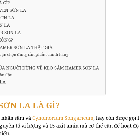
 GÌ?
VEN SƠN LA
SƠN LA
N LA
R SƠN LA
HÔNG?
AMER SƠN LA THẬT GIẢ.
c bạn chọn đúng sản phẩm chính hãng:
CỦA NGƯỜI DÙNG VỀ KẸO SÂM HAMER SƠN LA
àn Cầu
 LA
ƠN LA LÀ GÌ?
ừ nhân sâm và
Cynomorium Songaricum
, hay còn được gọi 
 nguyên tố vi lượng và 15 axit amin mà cơ thể cần để hoạt
hiếu.