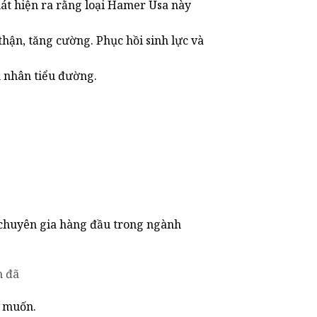
át hiện ra rằng loại Hamer Usa này
ận, tăng cường. Phục hồi sinh lực và
h nhân tiểu đường.
chuyên gia hàng đầu trong ngành
m đã
m muốn.