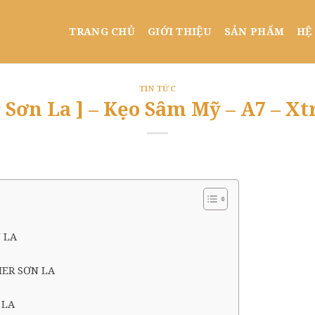
TRANG CHỦ
GIỚI THIỆU
SẢN PHẨM
HỆ
TIN TỨC
Sơn La ] – Kẹo Sâm Mỹ – A7 – 
 LA
ER SƠN LA
 LA