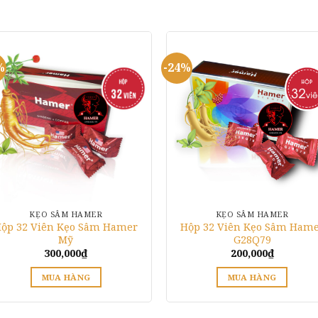
%
-24%
KẸO SÂM HAMER
KẸO SÂM HAMER
ộp 32 Viên Kẹo Sâm Hamer
Hộp 32 Viên Kẹo Sâm Ham
Mỹ
G28Q79
300,000
₫
200,000
₫
MUA HÀNG
MUA HÀNG
Sản
Sản
phẩm
phẩm