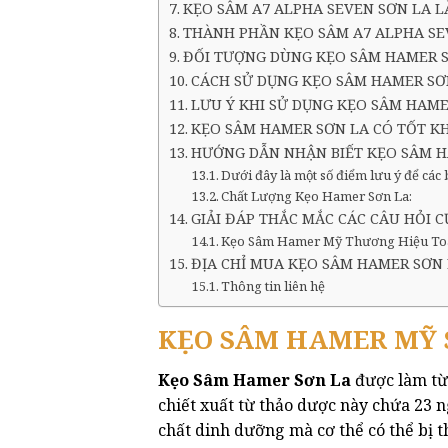
KẸO SÂM A7 ALPHA SEVEN SƠN LA LÀ
THÀNH PHẦN KẸO SÂM A7 ALPHA SE
ĐỐI TƯỢNG DÙNG KẸO SÂM HAMER 
CÁCH SỬ DỤNG KẸO SÂM HAMER SƠ
LƯU Ý KHI SỬ DỤNG KẸO SÂM HAME
KẸO SÂM HAMER SƠN LA CÓ TỐT K
HƯỚNG DẪN NHẬN BIẾT KẸO SÂM H
Dưới đây là một số điểm lưu ý để cá
Chất Lượng Kẹo Hamer Sơn La:
GIẢI ĐÁP THẮC MẮC CÁC CÂU HỎI 
Kẹo Sâm Hamer Mỹ Thương Hiệu To
ĐỊA CHỈ MUA KẸO SÂM HAMER SƠN
Thông tin liên hệ
KẸO SÂM HAMER MỸ S
Kẹo Sâm Hamer Sơn La
được làm t
chiết xuất từ ​​thảo dược này chứa 23
chất dinh dưỡng mà cơ thể có thể bị t