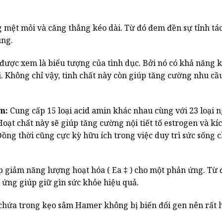
 mệt mỏi và căng thẳng kéo dài. Từ đó đem đền sự tỉnh tá
ùng.
 được xem là biểu tượng của tình dục. Bởi nó có khả năng k
 Không chỉ vậy, tinh chất này còn giúp tăng cường nhu cầu
m:
Cung cấp 15 loại acid amin khác nhau cùng với 23 loại 
oạt chất này sẽ giúp tăng cường nội tiết tố estrogen và kíc
ng thời cũng cực kỳ hữu ích trong việc duy trì sức sống c
p giảm năng lượng hoạt hóa ( Ea ‡ ) cho một phản ứng. Từ 
 ứng giúp giữ gìn sức khỏe hiệu quả.
hứa trong kẹo sâm Hamer không bị biến đổi gen nên rất 