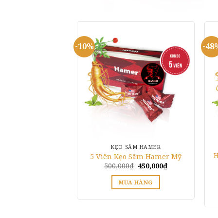
-10%
-48
KẸO SÂM HAMER
H
5 Viên Kẹo Sâm Hamer Mỹ
Giá
Giá
500,000
₫
450,000
₫
gốc
hiện
là:
tại
MUA HÀNG
500,000₫.
là:
450,000₫.