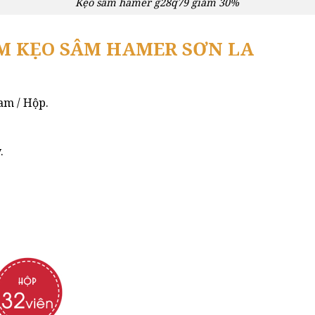
Kẹo sâm hamer g28q79 giảm 30%
M KẸO SÂM HAMER SƠN LA
am / Hộp.
.