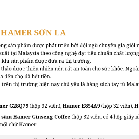
này
này
có
có
nhiều
nhiều
biến
biến
M HAMER SƠN LA
thể.
thể.
Các
Các
òng sản phẩm được phát triển bởi đội ngũ chuyên gia giỏi 
tùy
tùy
uất tại Malaysia theo công nghệ đạt tiêu chuẩn chất lượn
chọn
chọn
 khi sản phẩm được đưa ra thị trường.
có
có
 thảo dược thiên nhiên nên rất an toàn cho sức khỏe. Ngoà
thể
thể
được
được
đến chợ đã hết tiền.
chọn
chọn
 trên thị trường hiện nay chủ yếu là hàng sách tay từ Mal
trên
trên
trang
trang
sản
sản
er G28Q79
(hộp 32 viên),
Hamer E854A9
(hộp 32 viên),
H
phẩm
phẩm
o sâm
Hamer
Ginseng Coffee
(hộp 32 viên, có 4 hộp giấy n
 nổi chữ
Hamer