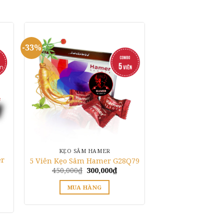
-33%
KẸO SÂM HAMER
er
5 Viên Kẹo Sâm Hamer G28Q79
Giá
Giá
450,000
₫
300,000
₫
gốc
hiện
là:
tại
MUA HÀNG
450,000₫.
là:
300,000₫.