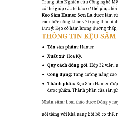
Trung tâm Nghiên cứu Công nghệ Mỹ 
có thể giúp các tế bào cơ thể phục hồ
Kẹo Sâm Hamer Sơn La
được làm từ
các chức năng khác về trạng thái b
Lưu ý: Kẹo có hàm lượng đường thấp,
THÔNG TIN KẸO SÂM
Tên sản phẩm
: Hamer.
Xuất xứ
: Hoa Kỳ.
Quy cách đóng gói
: Hộp 32 viên, 
Công dụng
: Tăng cường nâng cao
Thành phần:
Kẹo Sâm Hamer được 
dược phẩm. Thành phần của sản p
Nhân sâm:
Loại thảo dược Đông y nà
nổi tiếng với khả năng bồi bồ cơ thế,